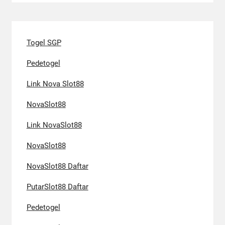
Togel SGP
Pedetogel
Link Nova Slot88
NovaSlot88
Link NovaSlot88
NovaSlot88
NovaSlot88 Daftar
PutarSlot88 Daftar
Pedetogel