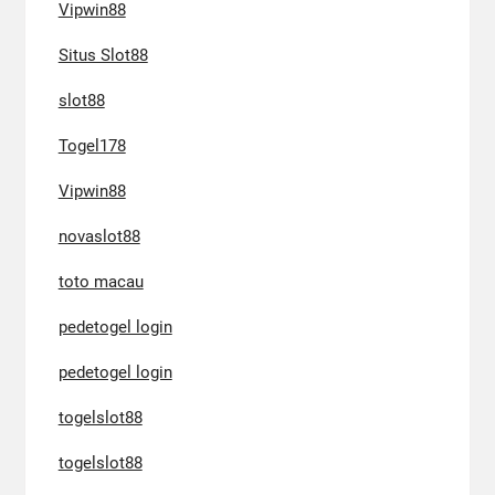
Vipwin88
Situs Slot88
slot88
Togel178
Vipwin88
novaslot88
toto macau
pedetogel login
pedetogel login
togelslot88
togelslot88