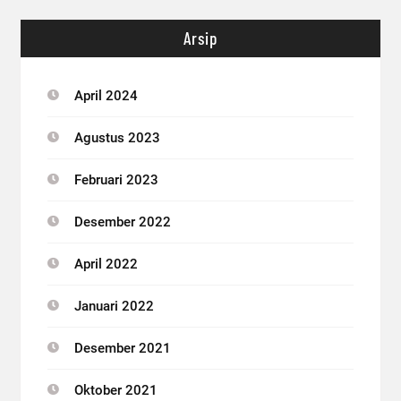
Arsip
April 2024
Agustus 2023
Februari 2023
Desember 2022
April 2022
Januari 2022
Desember 2021
Oktober 2021