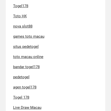
Togel178
Toto HK
nova slot88
games toto macau
situs pedetogel
toto macau online
bandar togel178
pedetogel
agen togel178
Togel 178
Live Draw Macau