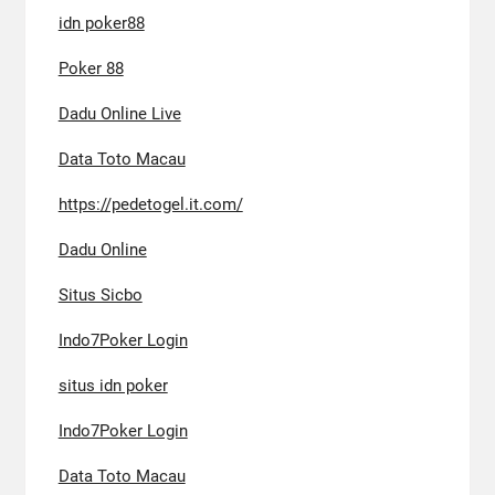
idn poker88
Poker 88
Dadu Online Live
Data Toto Macau
https://pedetogel.it.com/
Dadu Online
Situs Sicbo
Indo7Poker Login
situs idn poker
Indo7Poker Login
Data Toto Macau