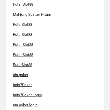
Putar Slot88
Mahjong Scatter Hitam
PutarSlot88
PutarSlot88
Putar Slot88
Putar Slot88
PutarSlot88
idn poker
Indo7Poker
Indo7Poker Login
idn poker login