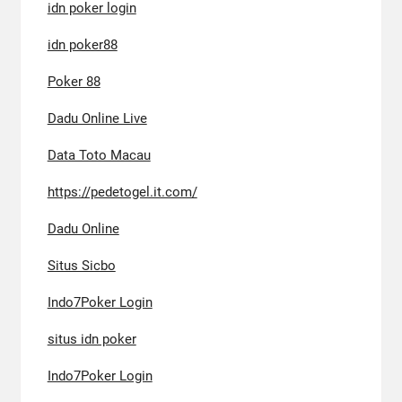
idn poker login
idn poker88
Poker 88
Dadu Online Live
Data Toto Macau
https://pedetogel.it.com/
Dadu Online
Situs Sicbo
Indo7Poker Login
situs idn poker
Indo7Poker Login