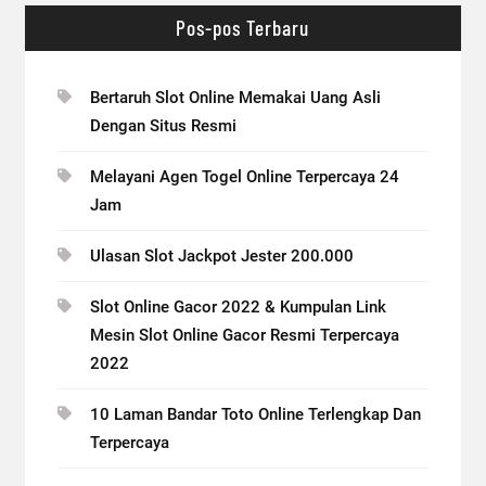
Pos-pos Terbaru
Bertaruh Slot Online Memakai Uang Asli
Dengan Situs Resmi
Melayani Agen Togel Online Terpercaya 24
Jam
Ulasan Slot Jackpot Jester 200.000
Slot Online Gacor 2022 & Kumpulan Link
Mesin Slot Online Gacor Resmi Terpercaya
2022
10 Laman Bandar Toto Online Terlengkap Dan
Terpercaya