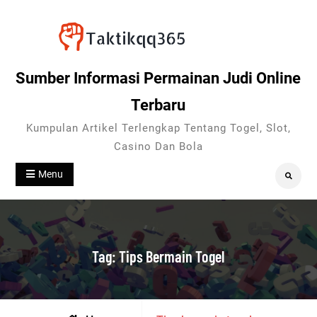
Skip
to
content
Sumber Informasi Permainan Judi Online
Terbaru
Kumpulan Artikel Terlengkap Tentang Togel, Slot,
Casino Dan Bola
Menu
Search
Tag:
Tips Bermain Togel