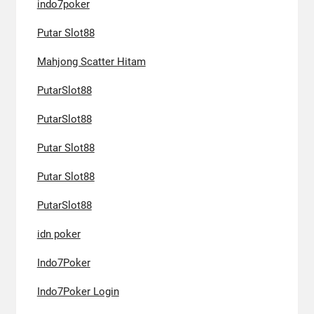
indo7poker
Putar Slot88
Mahjong Scatter Hitam
PutarSlot88
PutarSlot88
Putar Slot88
Putar Slot88
PutarSlot88
idn poker
Indo7Poker
Indo7Poker Login