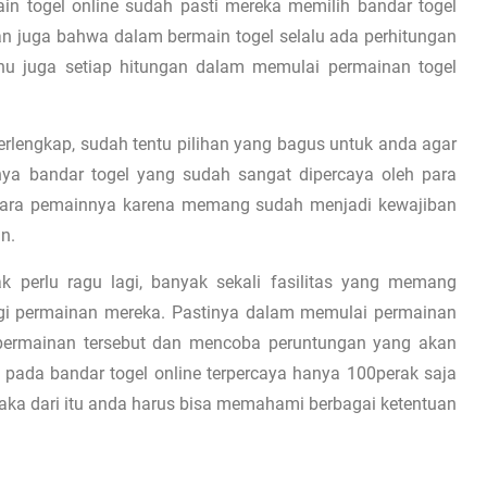
in togel online sudah pasti mereka memilih bandar togel
n juga bahwa dalam bermain togel selalu ada perhitungan
ahu juga setiap hitungan dalam memulai permainan togel
terlengkap, sudah tentu pilihan yang bagus untuk anda agar
unya bandar togel yang sudah sangat dipercaya oleh para
para pemainnya karena memang sudah menjadi kewajiban
n.
ak perlu ragu lagi, banyak sekali fasilitas yang memang
gi permainan mereka. Pastinya dalam memulai permainan
 permainan tersebut dan mencoba peruntungan yang akan
pada bandar togel online terpercaya hanya 100perak saja
aka dari itu anda harus bisa memahami berbagai ketentuan