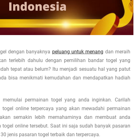
togel dengan banyaknya
peluang untuk menang
dan meraih
ikan terlebih dahulu dengan pemilihan bandar togel yang
ah tepat atau belum? Itu menjadi sesuatu hal yang patut
r anda bisa menikmati kemudahan dan mendapatkan hadiah
 memulai permainan togel yang anda inginkan. Carilah
n togel online terpercaya yang akan mewadahi permainan
a akan semakin lebih memahaminya dan membuat anda
el online tersebut. Saat ini saja sudah banyak pasaran
 jenis pasaran togel terbaik dan terpercaya.