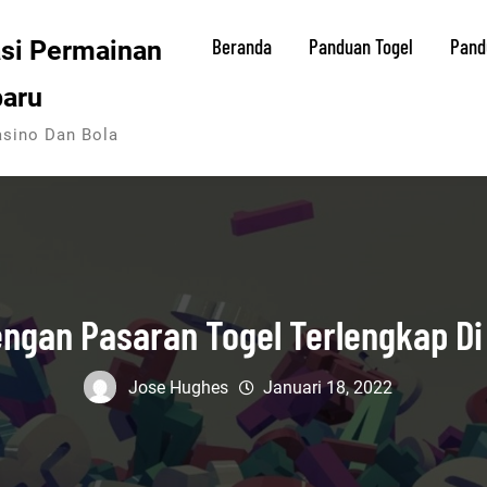
Beranda
Panduan Togel
Pand
si Permainan
baru
asino Dan Bola
ngan Pasaran Togel Terlengkap Di
Jose Hughes
Januari 18, 2022