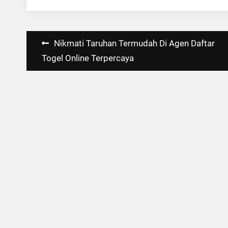
Navigasi
Nikmati Taruhan Termudah Di Agen Daftar
pos
Togel Online Terpercaya