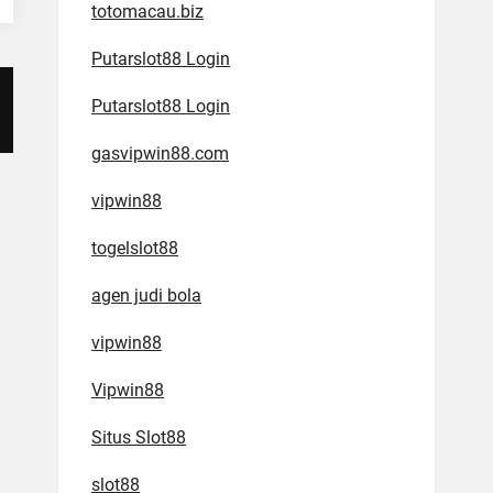
totomacau.biz
Putarslot88 Login
Putarslot88 Login
gasvipwin88.com
vipwin88
togelslot88
agen judi bola
vipwin88
Vipwin88
Situs Slot88
slot88