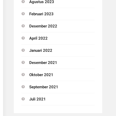
Agustus 2023
Februari 2023
Desember 2022
April 2022
Januari 2022
Desember 2021
Oktober 2021
September 2021
Juli 2021