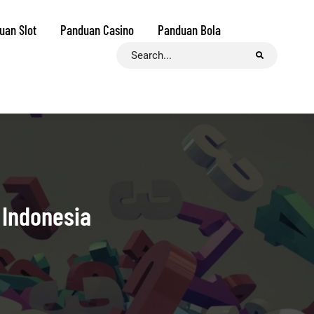
uan Slot
Panduan Casino
Panduan Bola
Search
for:
 Indonesia