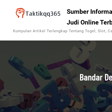
Skip
to
Sumber Informa
content
Judi Online Ter
Kumpulan Artikel Terlengkap Tentang Togel, Slot, C
Bandar De