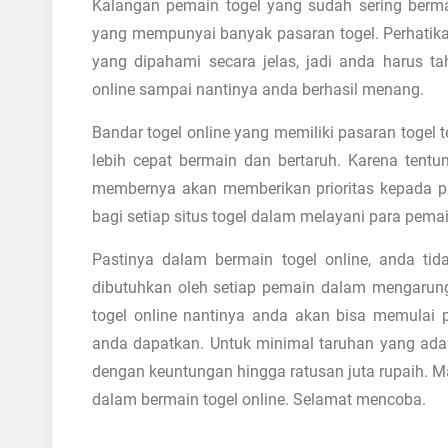
Kalangan pemain togel yang sudah sering berma
yang mempunyai banyak pasaran togel. Perhatika
yang dipahami secara jelas, jadi anda harus t
online sampai nantinya anda berhasil menang.
Bandar togel online yang memiliki pasaran togel 
lebih cepat bermain dan bertaruh. Karena tent
membernya akan memberikan prioritas kepada 
bagi setiap situs togel dalam melayani para pemai
Pastinya dalam bermain togel online, anda tid
dibutuhkan oleh setiap pemain dalam mengarun
togel online nantinya anda akan bisa memulai
anda dapatkan. Untuk minimal taruhan yang ada 
dengan keuntungan hingga ratusan juta rupaih. M
dalam bermain togel online. Selamat mencoba.