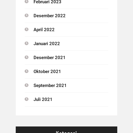
Februari 2023
Desember 2022
April 2022
Januari 2022
Desember 2021
Oktober 2021
September 2021
Juli 2021