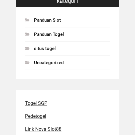
Kategori
Panduan Slot
Panduan Togel
situs togel
Uncategorized
Togel SGP
Pedetogel
Link Nova Slot88