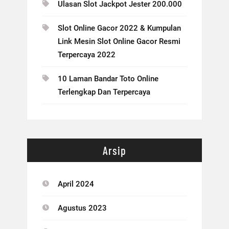
Ulasan Slot Jackpot Jester 200.000
Slot Online Gacor 2022 & Kumpulan
Link Mesin Slot Online Gacor Resmi
Terpercaya 2022
10 Laman Bandar Toto Online
Terlengkap Dan Terpercaya
Arsip
April 2024
Agustus 2023