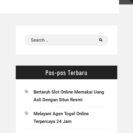
Search
for:
Pos-pos Terbaru
Bertaruh Slot Online Memakai Uang
Asli Dengan Situs Resmi
Melayani Agen Togel Online
Terpercaya 24 Jam