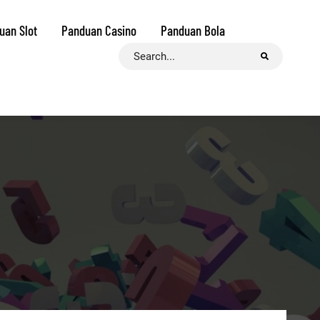
uan Slot
Panduan Casino
Panduan Bola
Search
for: